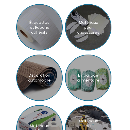
Étiquettes
Matériaux
et Rubans
pour
adhésifs
chaussures
Décoration
Emballage
automobile
alimentaire
Matériaux
Matériaux
de