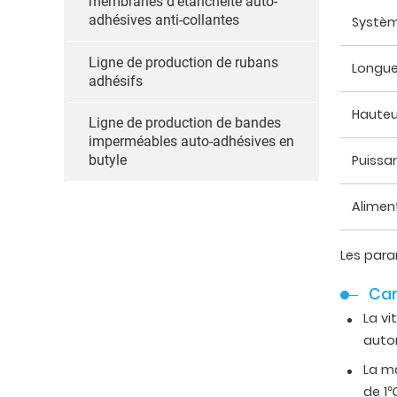
membranes d'étanchéité auto-
adhésives anti-collantes
Systèm
Ligne de production de rubans
Longue
adhésifs
Hauteu
Ligne de production de bandes
imperméables auto-adhésives en
Puissa
butyle
Alimen
Les para
Car
La vi
auto
La ma
de 1℃