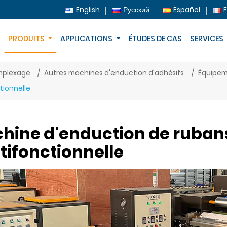
English
Русский
Español
PRODUITS
APPLICATIONS
ÉTUDES DE CAS
SERVICES
mplexage
Autres machines d'enduction d'adhésifs
Équipeme
tionnelle
hine d'enduction de ruba
tifonctionnelle