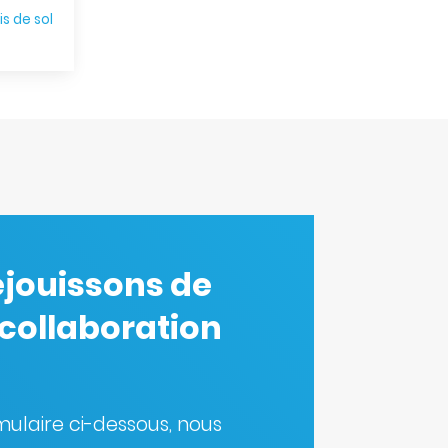
s de sol
éjouissons de
 collaboration
rmulaire ci-dessous, nous