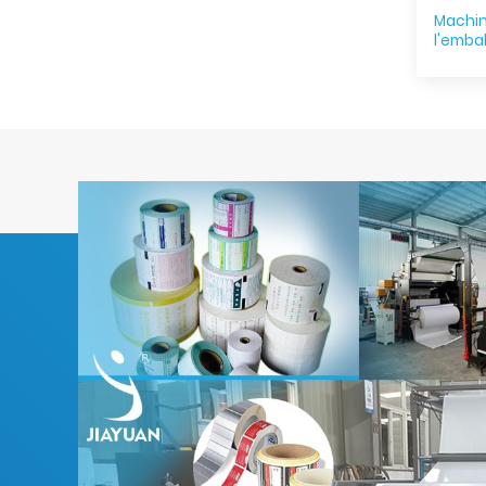
Machin
l'emba