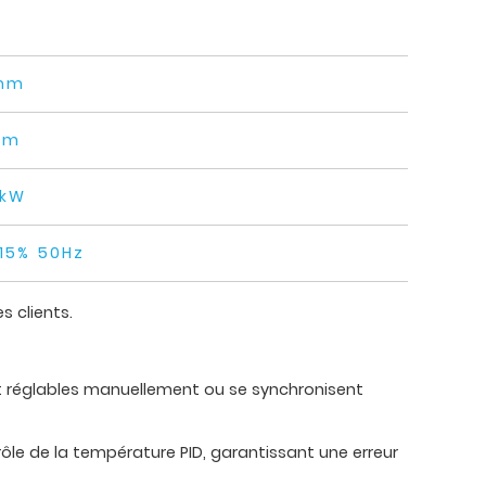
mm
mm
0kW
15% 50Hz
s clients.
nt réglables manuellement ou se synchronisent
le de la température PID, garantissant une erreur