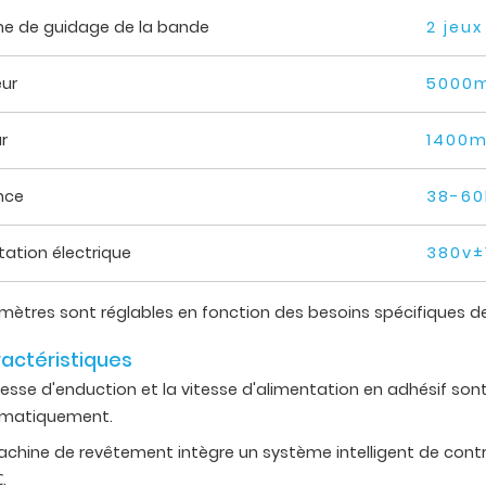
e de guidage de la bande
2 jeux
ur
5000
r
1400
nce
38-6
tation électrique
380v±
mètres sont réglables en fonction des besoins spécifiques de
actéristiques
tesse d'enduction et la vitesse d'alimentation en adhésif so
matiquement.
chine de revêtement intègre un système intelligent de contrô
.