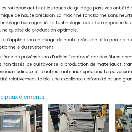
les rouleaux actifs et les roues de guidage passives ont été
ique de haute précision. La machine fonctionne sans heurts
semblage bien agencé. La technologie adoptée empêche les m
 une qualité de production optimale.
te d'application en alliage de haute précision et la pompe 
ptionnelle du revêtement.
stème de pulvérisation d'adhésif renforcé par des fibres pe
s non tissés, ce qui favorise la production de matériaux filt
iaux médicaux et d'autres matériaux spéciaux. La pulvérisati
ité relativement faible, une excellente uniformité et une gr
ncipaux éléments