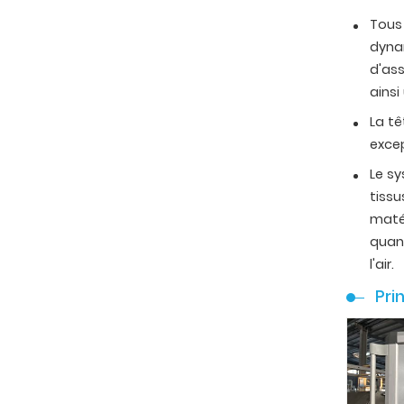
Tous 
dynam
d'as
ainsi
La tê
exce
Le sy
tissu
matér
quant
l'air.
Pri