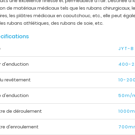
its une excellente finesse et perméabilité à l'air. Destinée à l
ion de matériaux médicaux tels que les rubans chirurgicaux, l
res, les plâtres médicaux en caoutchouc, etc., elle peut éga
 des rubans athlétiques, des rubans de soie, etc.
cifications
e
JYT-B
r d'enduction
400-
du revêtement
10-20
e d'enduction
50m/
re de déroulement
1000
re d'enroulement
700m