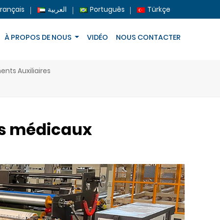
Français
العربية
Português
Türkçe
À PROPOS DE NOUS
VIDÉO
NOUS CONTACTER
nts Auxiliaires
ns médicaux