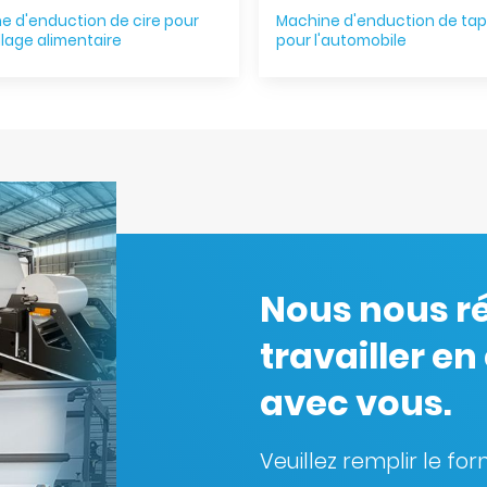
e d'enduction de cire pour
Machine d'enduction de tapi
llage alimentaire
pour l'automobile
Nous nous r
travailler en
avec vous.
Veuillez remplir le fo