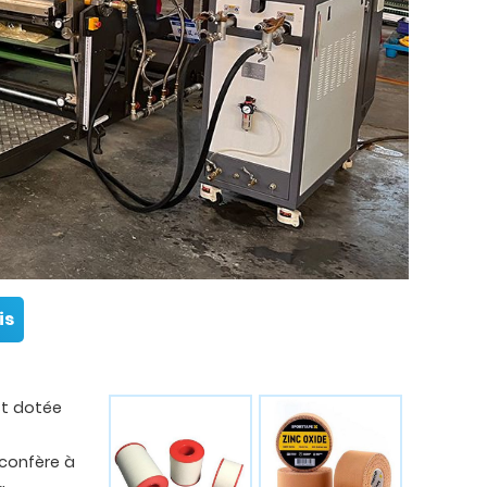
is
st dotée
 confère à