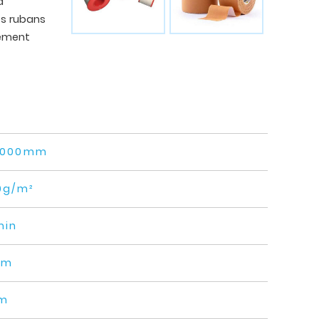
a
es rubans
lement
2000mm
0g/m²
min
mm
m