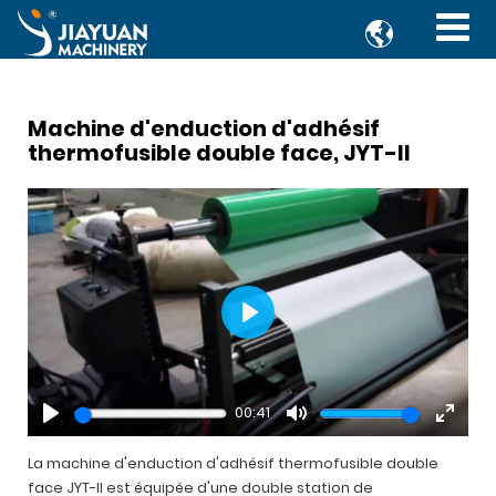

Machine d'enduction d'adhésif
thermofusible double face, JYT-II
Play
00:41
Play
Mute
Enter
fullsc
La machine d'enduction d'adhésif thermofusible double
face JYT-II est équipée d'une double station de